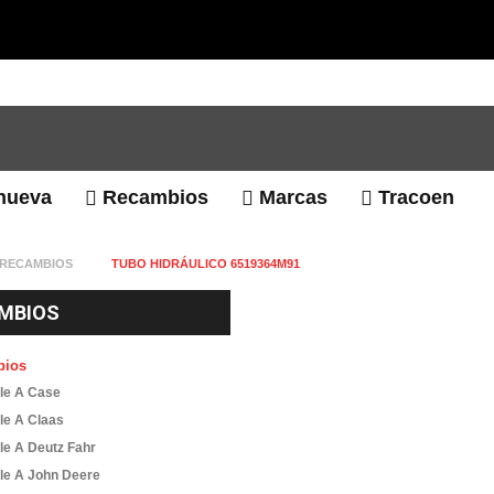
nueva
Recambios
Marcas
Tracoen
RECAMBIOS
TUBO HIDRÁULICO 6519364M91
MBIOS
bios
le A Case
le A Claas
le A Deutz Fahr
le A John Deere