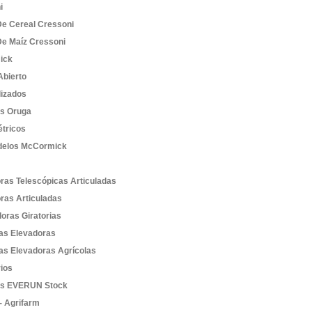
i
De Cereal Cressoni
De Maíz Cressoni
ick
bierto
lizados
es Oruga
étricos
elos McCormick
ras Telescópicas Articuladas
ras Articuladas
oras Giratorias
las Elevadoras
las Elevadoras Agrícolas
ios
as EVERUN Stock
- Agrifarm