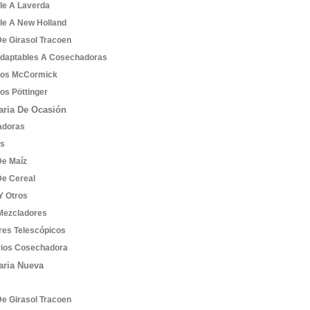
le A Laverda
le A New Holland
De Girasol Tracoen
Adaptables A Cosechadoras
tos McCormick
os Pöttinger
ria De Ocasión
adoras
es
De Maíz
De Cereal
Y Otros
Mezcladores
res Telescópicos
ios Cosechadora
aria Nueva
De Girasol Tracoen