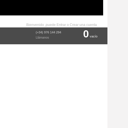
Bienvenido ,puede
Entrar
o
Crear una cuenta
0
(+34) 976 144 294
vacío
Llámanos