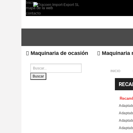
Inicio
mapa de la web
contacto
Maquinaria de ocasión
Maquinaria 
INICIO
Buscar
RECA
Recam
Adaptab
Adaptab
Adaptab
Adaptab