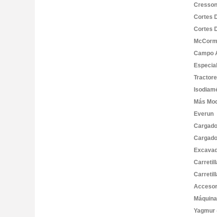
Cresson
Cortes 
Cortes 
McCorm
Campo A
Especia
Tractor
Isodiam
Más Mod
Everun
Cargado
Cargado
Excavad
Carretil
Carretil
Accesor
Máquin
Yagmur 