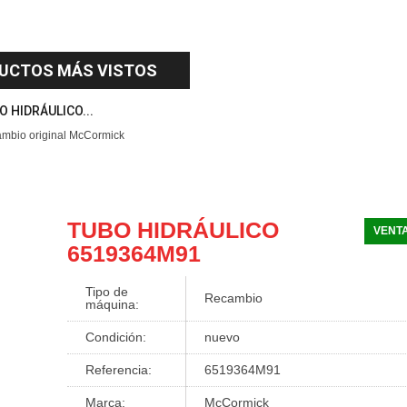
UCTOS MÁS VISTOS
O HIDRÁULICO...
mbio original McCormick
TUBO HIDRÁULICO
VENTA
6519364M91
Tipo de
Recambio
máquina:
Condición:
nuevo
Referencia:
6519364M91
Marca:
McCormick