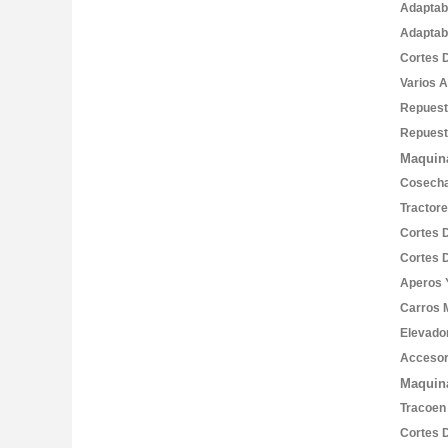
Adaptab
Adaptab
Cortes 
Varios 
Repues
Repuest
Maquina
Cosech
Tractor
Cortes 
Cortes 
Aperos 
Carros 
Elevado
Accesor
Maquin
Tracoen
Cortes 