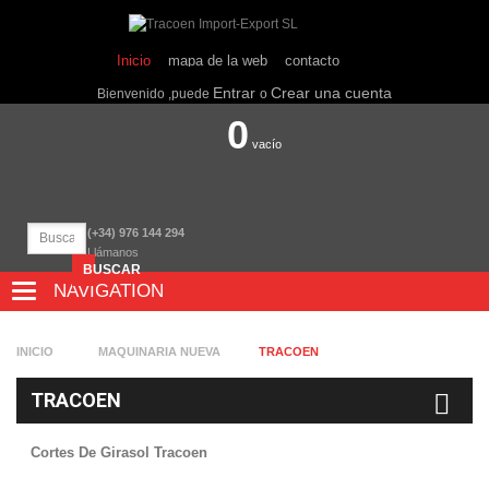
Inicio
mapa de la web
contacto
Entrar
Crear una cuenta
Bienvenido ,puede
o
0
vacío
(+34) 976 144 294
Llámanos
BUSCAR
NAVIGATION
NAVIGATION
INICIO
MAQUINARIA NUEVA
TRACOEN
TRACOEN
Cortes De Girasol Tracoen