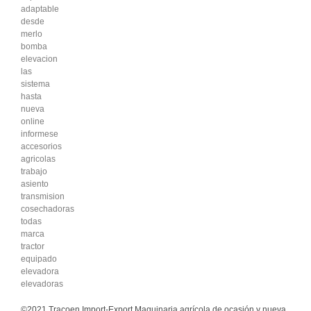
adaptable
desde
merlo
bomba
elevacion
las
sistema
hasta
nueva
online
informese
accesorios
agricolas
trabajo
asiento
transmision
cosechadoras
todas
marca
tractor
equipado
elevadora
elevadoras
©2021 Tracoen Import-Export Maquinaria agrícola de ocasión y nueva.