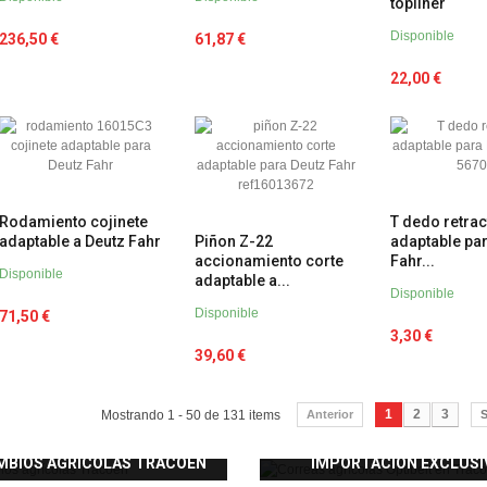
topliner
Disponible
236,50 €
61,87 €
22,00 €
Rodamiento cojinete
T dedo retract
adaptable a Deutz Fahr
Piñon Z-22
adaptable pa
accionamiento corte
Fahr...
Disponible
adaptable a...
Disponible
Disponible
71,50 €
3,30 €
39,60 €
1
2
3
Mostrando 1 - 50 de 131 items
Anterior
S
MBIOS AGRÍCOLAS TRACOEN
IMPORTACIÓN EXCLUSI