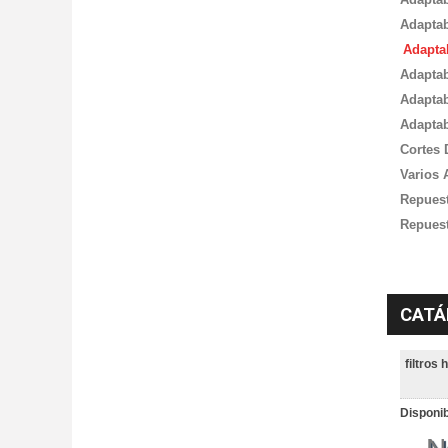
Adaptab
Adapta
Adaptab
Adaptab
Adaptab
Cortes 
Varios 
Repues
Repuest
CATÁ
filtros 
Disponib