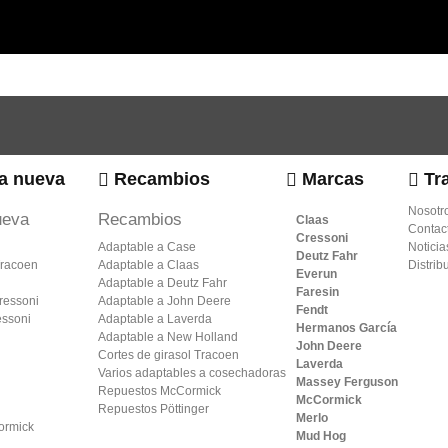
a nueva
Recambios
Marcas
Tr
Nosotr
ueva
Recambios
Claas
Contac
Cressoni
Adaptable a Case
Noticia
Deutz Fahr
Tracoen
Adaptable a Claas
Distrib
Everun
Adaptable a Deutz Fahr
Faresin
ressoni
Adaptable a John Deere
Fendt
essoni
Adaptable a Laverda
Hermanos García
Adaptable a New Holland
John Deere
Cortes de girasol Tracoen
Laverda
Varios adaptables a cosechadoras
Massey Ferguson
Repuestos McCormick
McCormick
Repuestos Pöttinger
Merlo
ormick
Mud Hog