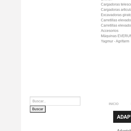
Cargadoras telescó
Cargadoras articu
Excavadoras girato
Carretillas elevad
Carretillas elevado
Accesorios
Máquinas EVERUN
Yagmur - Agrifarm
INICIO
Buscar
ADAP
Adaptab