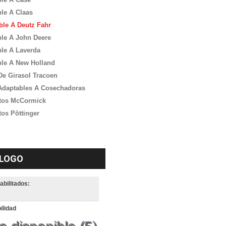
le A Claas
ble A Deutz Fahr
le A John Deere
le A Laverda
le A New Holland
De Girasol Tracoen
Adaptables A Cosechadoras
tos McCormick
os Pöttinger
LOGO
habilitados:
ilidad