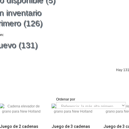
o disponible
(5)
n inventario
rimero
(126)
ón:
uevo
(131)
Hay 131
Ordenar por
Cuadrícula
Lista
Juego de 2 cadenas
Juego de 3 cadenas
Juego de 3 