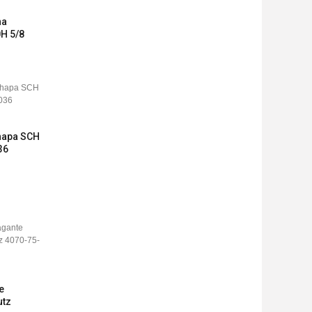
na
0H 5/8
chapa SCH
36
e
utz