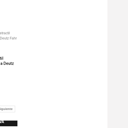
il
ra Deutz
iguiente
VA