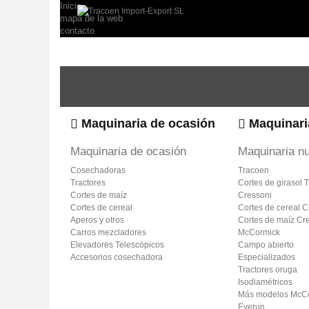
Inicio
mapa de la web
contacto
Maquinaria de ocasión
Maquinari
Maquinaria de ocasión
Maquinaria n
Cosechadoras
Tracoen
Tractores
Cortes de girasol 
Cortes de maíz
Cressoni
Cortes de cereal
Cortes de cereal C
Aperos y otros
Cortes de maíz Cr
Carros mezcladores
McCormick
Elevadores Telescópicos
Campo abierto
Accesorios cosechadora
Especializados
Tractores oruga
Isodiamétricos
Más modelos McC
Everun