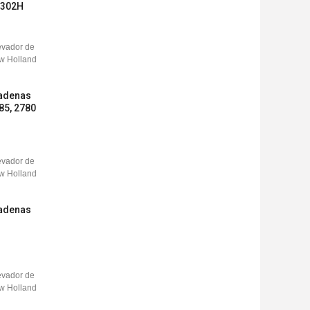
1302H
cadenas
85, 2780
cadenas