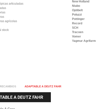
New Holland
picas articuladas
Niubo
ladas
Optibelt
rias
Poluzzi
oras
Pottinger
ras agrícolas
Record
SCH
 stock
Tracoen
Vomer
Yagmur Agrifarm
RECAMBIOS
ADAPTABLE A DEUTZ FAHR
TABLE A DEUTZ FAHR
le A Case