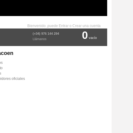
Bienvenido ,puede
Entrar
o
Crear una cuenta
0
(+34) 976 144 294
vacío
Llámanos
acoen
os
to
s
uidores oficiales