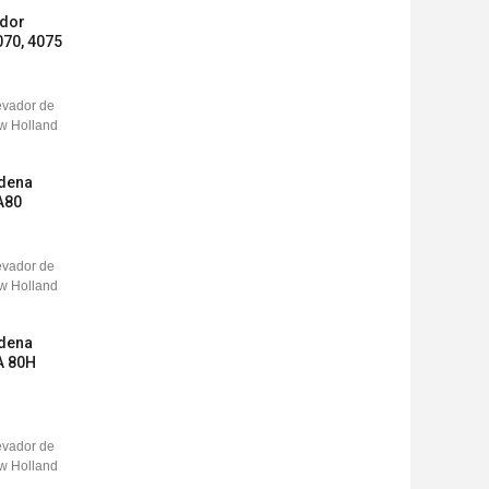
ador
070, 4075
adena
A80
adena
A 80H