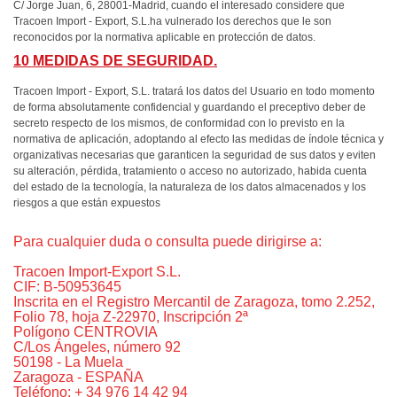
C/ Jorge Juan, 6, 28001-Madrid, cuando el interesado considere que
Tracoen Import - Export, S.L.ha vulnerado los derechos que le son
reconocidos por la normativa aplicable en protección de datos.
10 MEDIDAS DE SEGURIDAD.
Tracoen Import - Export, S.L. tratará los datos del Usuario en todo momento
de forma absolutamente confidencial y guardando el preceptivo deber de
secreto respecto de los mismos, de conformidad con lo previsto en la
normativa de aplicación, adoptando al efecto las medidas de índole técnica y
organizativas necesarias que garanticen la seguridad de sus datos y eviten
su alteración, pérdida, tratamiento o acceso no autorizado, habida cuenta
del estado de la tecnología, la naturaleza de los datos almacenados y los
riesgos a que están expuestos
Para cualquier duda o consulta puede dirigirse a:
Tracoen Import-Export S.L.
CIF: B-50953645
Inscrita en el Registro Mercantil de Zaragoza, tomo 2.252,
Folio 78, hoja Z-22970, Inscripción 2ª
Polígono CENTROVIA
C/Los Ángeles, número 92
50198 - La Muela
Zaragoza - ESPAÑA
Teléfono: + 34 976 14 42 94