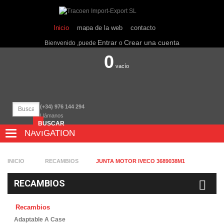
Inicio
mapa de la web
contacto
Entrar
Crear una cuenta
Bienvenido ,puede
o
0
vacío
(+34) 976 144 294
Llámanos
BUSCAR
NAVIGATION
NAVIGATION
INICIO
RECAMBIOS
JUNTA MOTOR IVECO 3689038M1
RECAMBIOS
Recambios
Adaptable A Case