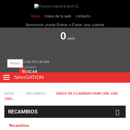
Inicio
mapa de la web
contacto
Entrar
Crear una cuenta
Bienvenido ,puede
o
0
vacío
(+34) 976 144 294
Llámanos
BUSCAR
NAVIGATION
NAVIGATION
INICIO
RECAMBIOS
JUEGO DE 3 CADENAS FAHR 1300, 1302,
1320...
RECAMBIOS
Recambios