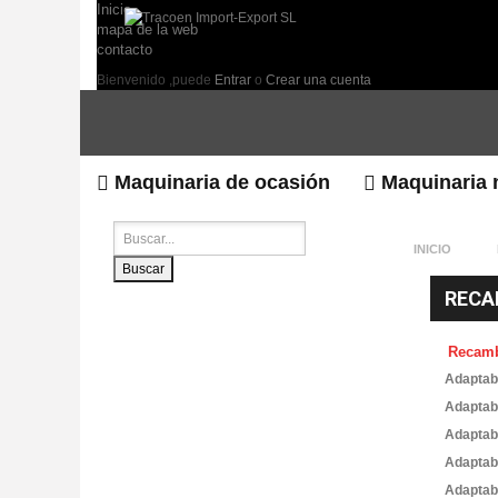
Inicio
mapa de la web
contacto
Bienvenido ,puede
Entrar
o
Crear una cuenta
Maquinaria de ocasión
Maquinaria 
INICIO
Buscar
RECA
Recam
Adaptab
Adaptab
Adaptab
Adaptab
Adaptab