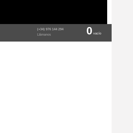
0
(+34) 976 144 294
vacío
Llámanos