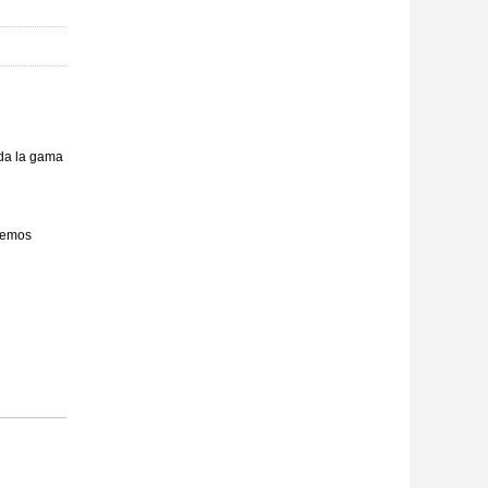
da la gama
aremos