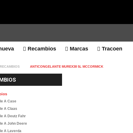
nueva
Recambios
Marcas
Tracoen
RECAMBIOS
ANTICONGELANTE MUREX38 5L MCCORMICK
MBIOS
bios
le A Case
le A Claas
le A Deutz Fahr
le A John Deere
le A Laverda