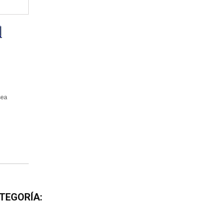
l
sea
TEGORÍA: