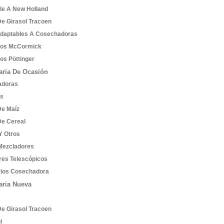
le A New Holland
De Girasol Tracoen
Adaptables A Cosechadoras
tos McCormick
os Pöttinger
ria De Ocasión
adoras
es
De Maíz
De Cereal
Y Otros
Mezcladores
res Telescópicos
ios Cosechadora
aria Nueva
De Girasol Tracoen
i