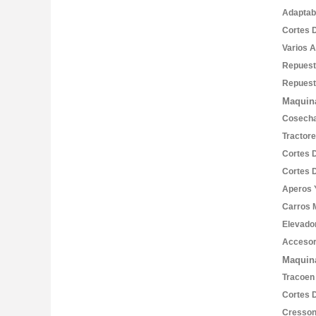
Adaptab
Cortes 
Varios 
Repues
Repuest
Maquina
Cosech
Tractor
Cortes 
Cortes 
Aperos 
Carros 
Elevado
Accesor
Maquin
Tracoen
Cortes 
Cresson