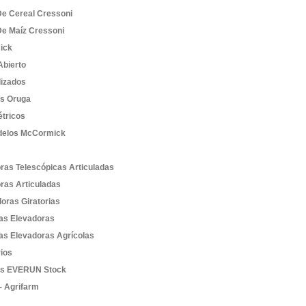
De Cereal Cressoni
De Maíz Cressoni
ick
bierto
lizados
es Oruga
étricos
elos McCormick
ras Telescópicas Articuladas
ras Articuladas
oras Giratorias
las Elevadoras
las Elevadoras Agrícolas
ios
as EVERUN Stock
- Agrifarm