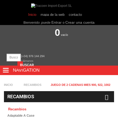
Inicio
mapa de la web
contacto
Entrar
Crear una cuenta
Bienvenido ,puede
o
0
vacío
(+34) 976 144 294
Llámanos
BUSCAR
NAVIGATION
NAVIGATION
INICIO
RECAMBIOS
JUEGO DE 2 CADENAS MIES 900, 922, 1002
RECAMBIOS
Recambios
Adaptable A Case