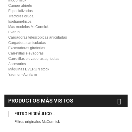
McCormick
Campo abierto
Especializados
Tractores oruga
Isodiamétricos
Más modelos McCormick
Everun
Cargadoras telescópicas articuladas
Cargadoras articuladas
Excavadoras giratorias
Carretillas elevadoras
Carretillas elevadoras agrícolas
Accesorios
Máquinas EVERUN stock
Yagmur - Agrifarm
PRODUCTOS MÁS VISTOS
FILTRO HIDRÁULICO...
Filtros originales McCormick