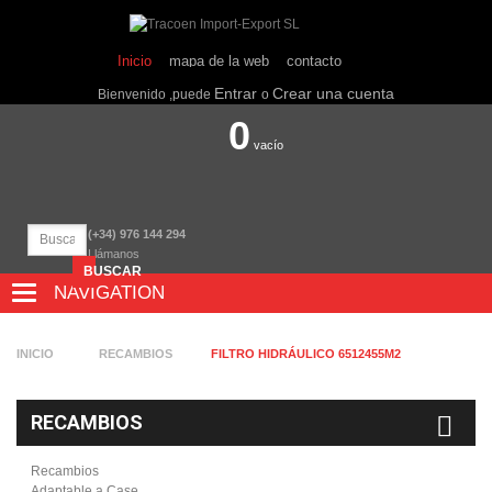
Inicio
mapa de la web
contacto
Entrar
Crear una cuenta
Bienvenido ,puede
o
0
vacío
(+34) 976 144 294
Llámanos
BUSCAR
NAVIGATION
NAVIGATION
INICIO
RECAMBIOS
FILTRO HIDRÁULICO 6512455M2
RECAMBIOS
Recambios
Adaptable a Case