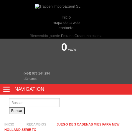
Inicio
mapa de la web
contacto
Bienvenido ,puede
Entrar
o
Crear una cuenta
0
vacío
(+34) 976 144 294
Llámanos
NAVIGATION
NAVIGATION
Buscar
INICIO
RECAMBIOS
JUEGO DE 3 CADENAS MIES PARA NEW
HOLLAND SERIE TX