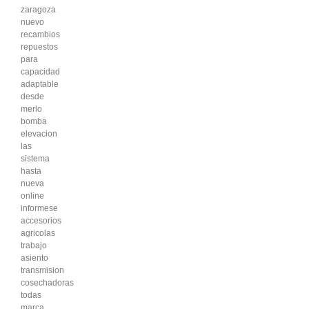
zaragoza
nuevo
recambios
repuestos
para
capacidad
adaptable
desde
merlo
bomba
elevacion
las
sistema
hasta
nueva
online
informese
accesorios
agricolas
trabajo
asiento
transmision
cosechadoras
todas
marca