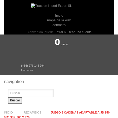
Inicio
mapa de la web
contacto
Bienvenido ,puede
Entrar
o
Crear una cuenta
0
vacío
(+34) 976 144 294
Llámanos
navigation
naviga
Buscar
INICIO
RECAMBIOS
JUEGO 3 CADENAS ADAPTABLE A JD 950,
952, 955, 960 Y 970