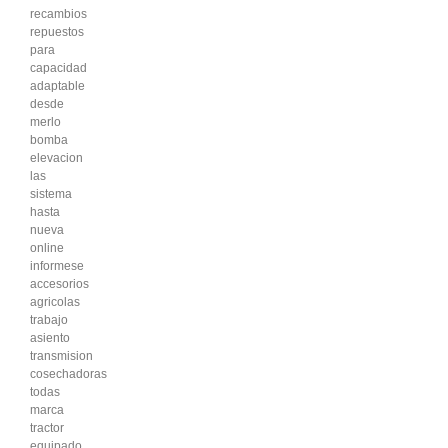
recambios
repuestos
para
capacidad
adaptable
desde
merlo
bomba
elevacion
las
sistema
hasta
nueva
online
informese
accesorios
agricolas
trabajo
asiento
transmision
cosechadoras
todas
marca
tractor
equipado