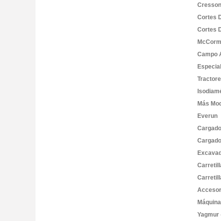
Cresson
Cortes 
Cortes 
McCorm
Campo A
Especia
Tractor
Isodiam
Más Mod
Everun
Cargado
Cargado
Excavad
Carretil
Carretil
Accesor
Máquin
Yagmur 