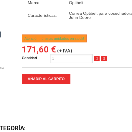
Marca:
Optibelt
Correa Optibelt para cosechador
Características:
John Deere
l
Atención: ¡últimas unidades en stock!
171,60 €
(+ IVA)
Cantidad
sea
AÑADIR AL CARRITO
TEGORÍA: