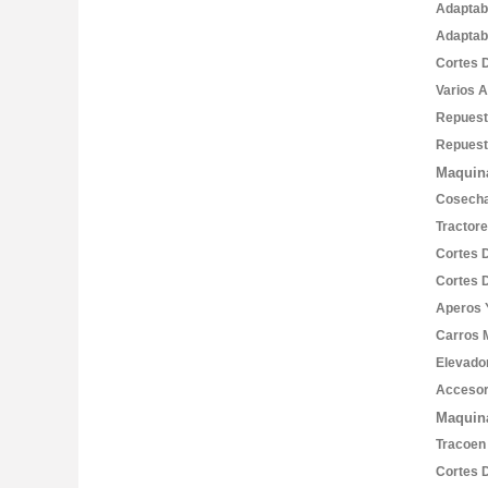
Adaptab
Adaptab
Cortes 
Varios 
Repues
Repuest
Maquina
Cosech
Tractor
Cortes 
Cortes 
Aperos 
Carros 
Elevado
Accesor
Maquin
Tracoen
Cortes 