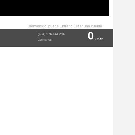
Bienvenido ,puede
Entrar
o
Crear una cuenta
0
(+34) 976 144 294
vacío
Llámanos