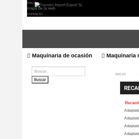
Inicio
mapa de la web
contacto
Maquinaria de ocasión
Maquinaria 
INICIO
Buscar
RECA
Recam
Adaptab
Adaptab
Adaptab
Adaptab