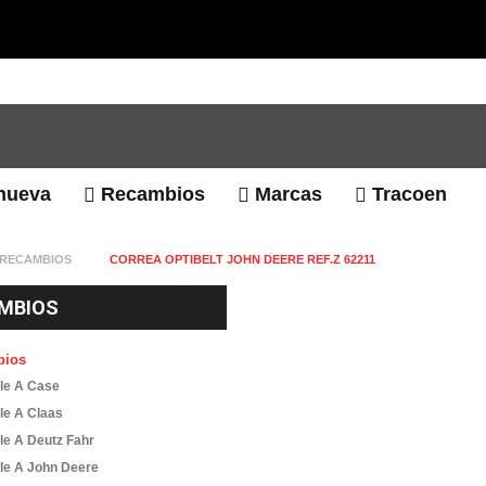
nueva
Recambios
Marcas
Tracoen
RECAMBIOS
CORREA OPTIBELT JOHN DEERE REF.Z 62211
MBIOS
bios
le A Case
le A Claas
le A Deutz Fahr
le A John Deere