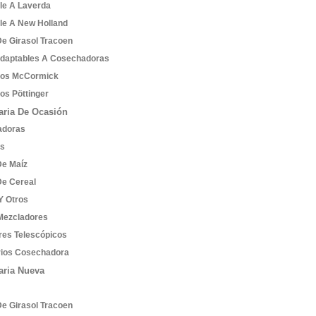
le A Laverda
le A New Holland
De Girasol Tracoen
Adaptables A Cosechadoras
tos McCormick
os Pöttinger
ria De Ocasión
adoras
es
De Maíz
De Cereal
Y Otros
Mezcladores
res Telescópicos
ios Cosechadora
aria Nueva
De Girasol Tracoen