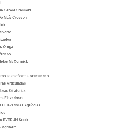
i
De Cereal Cressoni
De Maíz Cressoni
ick
bierto
lizados
es Oruga
étricos
elos McCormick
ras Telescópicas Articuladas
ras Articuladas
oras Giratorias
las Elevadoras
las Elevadoras Agrícolas
ios
as EVERUN Stock
- Agrifarm