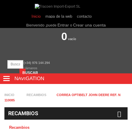
Inicio
mapa de la web
contacto
Entrar
Crear una cuenta
Bienvenido ,puede
o
0
vacío
(+34) 976 144 294
Llámanos
BUSCAR
NAVIGATION
NAVIGATION
INICIO
RECAMBIOS
CORREA OPTIBELT JOHN DEERE REF. N
110085
RECAMBIOS
Recambios