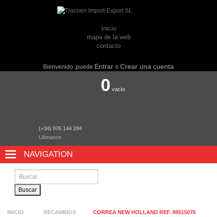
Inicio
mapa de la web
contacto
Entrar
Crear una cuenta
Bienvenido ,puede
o
0
vacío
(+34) 976 144 294
Llámanos
NAVIGATION
NAVIGATION
Buscar
INICIO
RECAMBIOS
CORREA NEW HOLLAND REF. 89515076