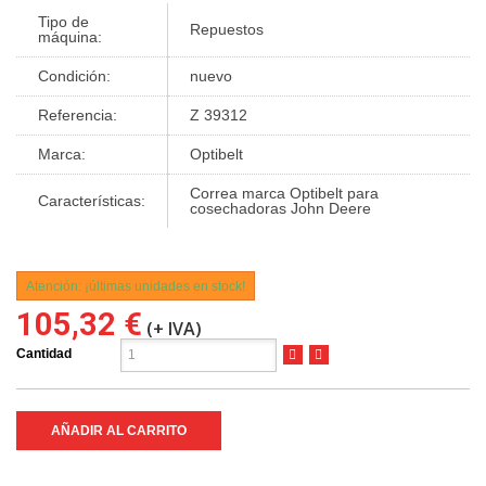
Tipo de
Repuestos
máquina:
Condición:
nuevo
Referencia:
Z 39312
Marca:
Optibelt
Correa marca Optibelt para
Características:
cosechadoras John Deere
Atención: ¡últimas unidades en stock!
105,32 €
(+ IVA)
Cantidad
AÑADIR AL CARRITO