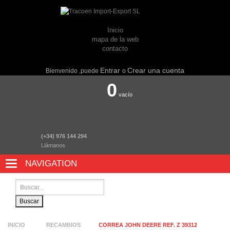
Inicio
mapa de la web
contacto
Entrar
Crear una cuenta
Bienvenido ,puede
o
0
vacío
(+34) 976 144 294
Llámanos
NAVIGATION
NAVIGATION
Buscar
INICIO
RECAMBIOS
CORREA JOHN DEERE REF. Z 39312