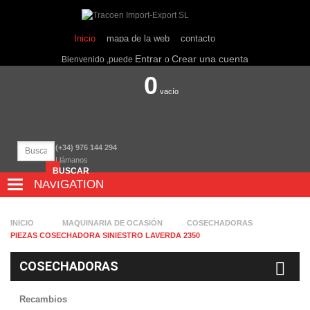
Inicio
mapa de la web
contacto
Entrar
Crear una cuenta
Bienvenido ,puede
o
0
vacío
(+34) 976 144 294
Llámanos
BUSCAR
NAVIGATION
NAVIGATION
INICIO
MAQUINARIA DE OCASIÓN
COSECHADORAS
PIEZAS COSECHADORA SINIESTRO LAVERDA 2350
COSECHADORAS
Recambios