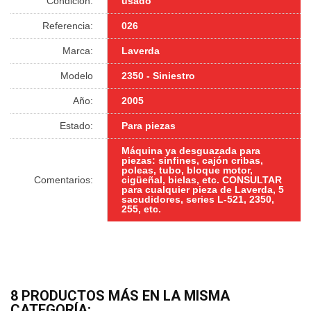
Condición:
usado
Referencia:
026
Marca:
Laverda
Modelo
2350 - Siniestro
Año:
2005
Estado:
Para piezas
Máquina ya desguazada para
piezas: sinfines, cajón cribas,
poleas, tubo, bloque motor,
Comentarios:
cigüeñal, bielas, etc. CONSULTAR
para cualquier pieza de Laverda, 5
sacudidores, series L-521, 2350,
255, etc.
8 PRODUCTOS MÁS EN LA MISMA
CATEGORÍA: