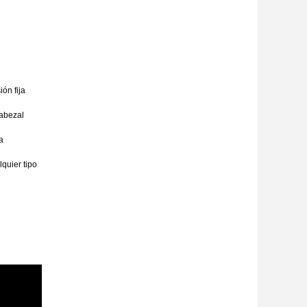
ión fija
cabezal
a
quier tipo