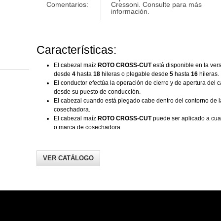
Comentarios:
Cressoni. Consulte para más
información.
Características:
El cabezal maíz
ROTO CROSS-CUT
está disponible en la vers
desde
4
hasta
18
hileras o plegable desde
5
hasta
16
hileras.
El conductor efectúa la operación de cierre y de apertura del 
desde su puesto de conducción.
El cabezal cuando está plegado cabe dentro del contorno de l
cosechadora.
El cabezal maíz
ROTO CROSS-CUT
puede ser aplicado a cual
o marca de cosechadora.
VER CATÁLOGO