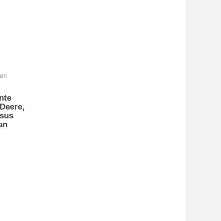
nte
Deere,
 sus
an