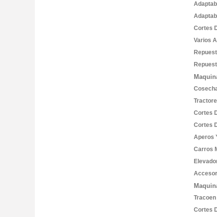
Adaptab
Adaptab
Cortes 
Varios 
Repues
Repuest
Maquina
Cosech
Tractor
Cortes 
Cortes 
Aperos 
Carros 
Elevado
Accesor
Maquin
Tracoen
Cortes 