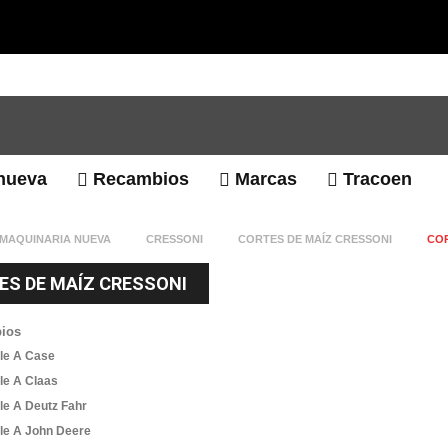
nueva
Recambios
Marcas
Tracoen
MAQUINARIA NUEVA
CRESSONI
CORTES DE MAÍZ CRESSONI
COR
ES DE MAÍZ CRESSONI
ios
le A Case
le A Claas
le A Deutz Fahr
le A John Deere