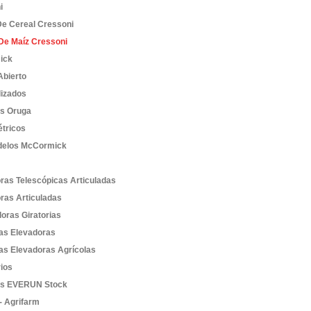
i
De Cereal Cressoni
De Maíz Cressoni
ick
bierto
lizados
es Oruga
étricos
elos McCormick
ras Telescópicas Articuladas
ras Articuladas
oras Giratorias
las Elevadoras
las Elevadoras Agrícolas
ios
as EVERUN Stock
- Agrifarm