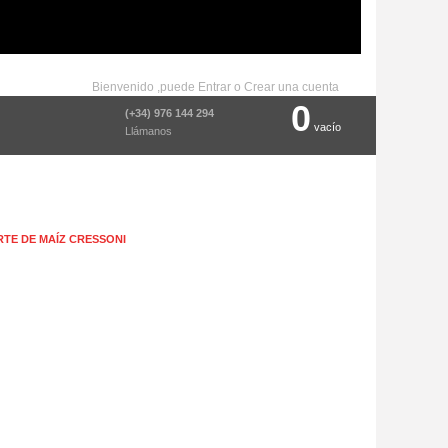
Bienvenido ,puede
Entrar
o
Crear una cuenta
0
(+34) 976 144 294
vacío
Llámanos
TE DE MAÍZ CRESSONI