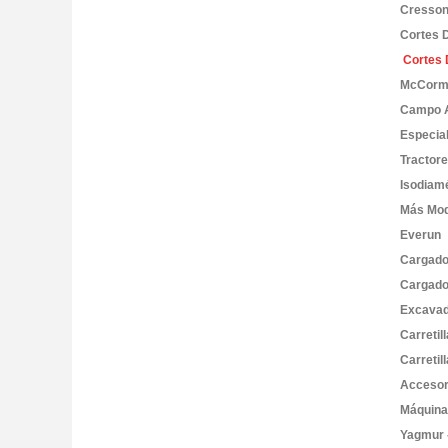
Cresson
Cortes 
Cortes 
McCorm
Campo A
Especia
Tractor
Isodiam
Más Mod
Everun
Cargado
Cargado
Excavad
Carretil
Carretil
Accesor
Máquin
Yagmur 