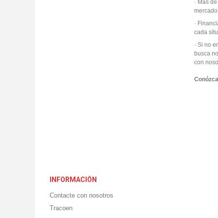
· Más de
mercado
· Financ
cada sit
· Si no e
busca no
con noso
Conózc
INFORMACIÓN
Contacte con nosotros
Tracoen