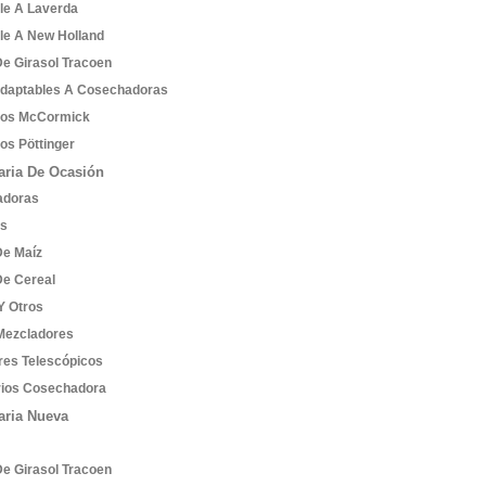
le A Laverda
le A New Holland
De Girasol Tracoen
Adaptables A Cosechadoras
tos McCormick
os Pöttinger
ria De Ocasión
adoras
es
De Maíz
De Cereal
Y Otros
Mezcladores
res Telescópicos
ios Cosechadora
aria Nueva
De Girasol Tracoen