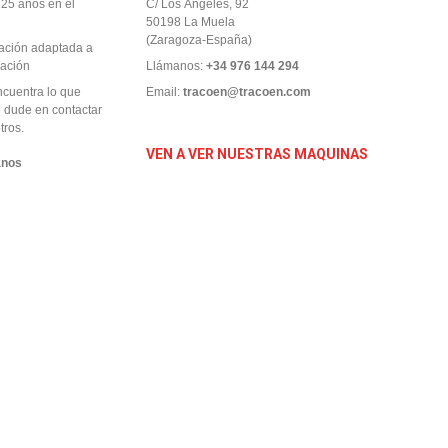
 25 años en el
C/ Los Ángeles, 92
50198 La Muela
(Zaragoza-España)
iación adaptada a
uación
Llámanos:
+34 976 144 294
ncuentra lo que
Email:
tracoen@tracoen.com
 dude en contactar
tros.
VEN A VER NUESTRAS MAQUINAS
anos