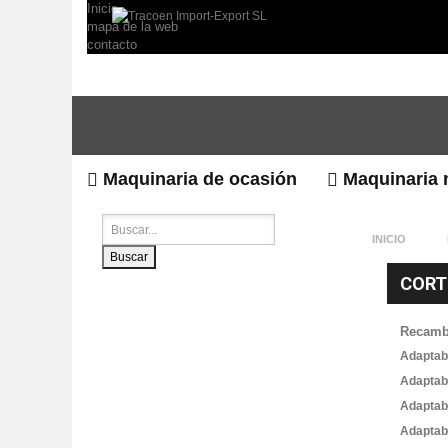
Inicio
mapa de la web
contacto
Maquinaria de ocasión
Maquinaria 
INICIO
Buscar
CORT
Recamb
Adaptab
Adaptab
Adaptab
Adaptab